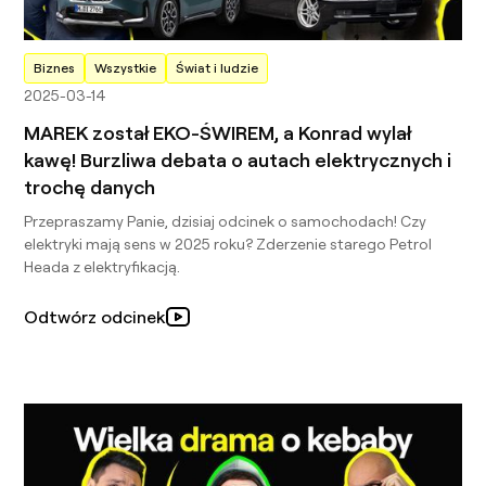
Biznes
Wszystkie
Świat i ludzie
2025-03-14
MAREK został EKO-ŚWIREM, a Konrad wylał
kawę! Burzliwa debata o autach elektrycznych i
trochę danych
Przepraszamy Panie, dzisiaj odcinek o samochodach! Czy
elektryki mają sens w 2025 roku? Zderzenie starego Petrol
Heada z elektryfikacją.
Odtwórz odcinek