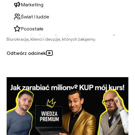
Marketing
2025-06-25
Jak naprawdę wygląda WŁASNA DZIAŁALNOŚĆ?
Świat i ludzie
Klienci, biurokracja, nasze wtopy i sukcesy
Pozostałe
Prawdziwe życie przedsiębiorcy – bez mitów i coachingu.
Biurokracja, klienci i decyzje, których żałujemy.
Odtwórz odcinek