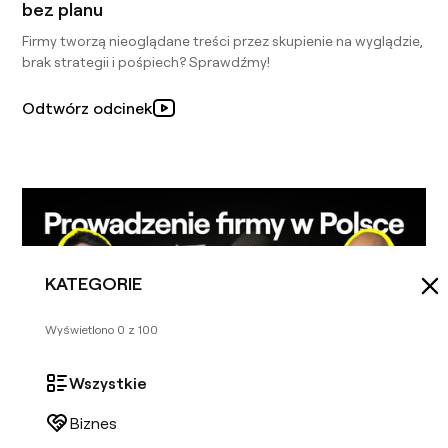
bez planu
Firmy tworzą nieoglądane treści przez skupienie na wyglądzie,
brak strategii i pośpiech? Sprawdźmy!
Odtwórz odcinek
KATEGORIE
Wyświetlono
0
z
100
Wszystkie
Biznes
Biznes
Wszystkie
Świat i ludzie