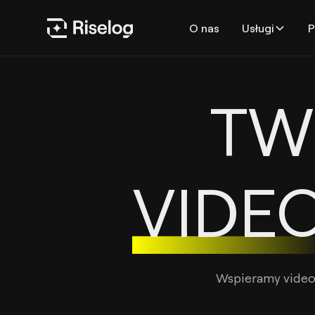
O nas
Usługi
P
TW
VIDE
Wspieramy video 