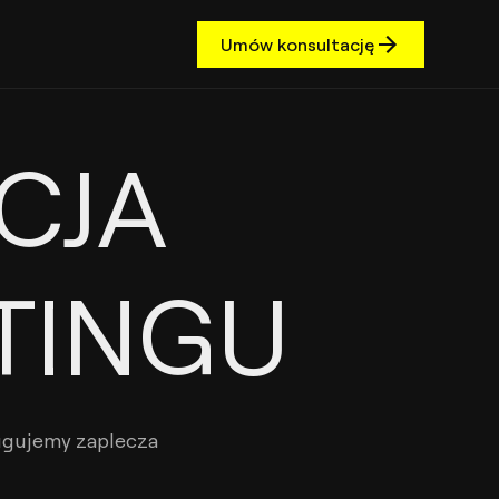
Umów konsultację
CJA
TINGU
ługujemy zaplecza