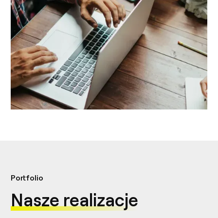
efektywność SEO.
witryny.
Portfolio
Nasze realizacje