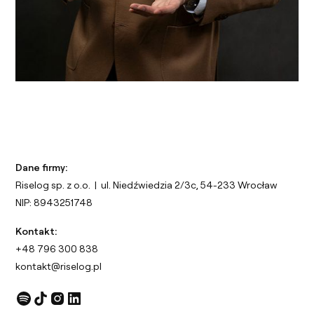
Dane firmy:
Riselog sp. z o.o. | ul. Niedźwiedzia 2/3c, 54-233 Wrocław
NIP: 8943251748
Kontakt:
+48 796 300 838
kontakt@riselog.pl